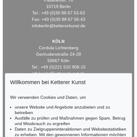
Fasanenstr. 70
10719 Berlin
Tel.: +49 (0)30 88 67 53-63
Fax: +49 (0)30 88 67 56-43
infoberlin@kettererkunst.de
KÖLN
Cordula Lichtenberg
Gertrudenstraße 24-28
50667 Köln
Tel.: +49 (0)221 510 908-15
infokoeln@kettererkunst.de
Willkommen bei Ketterer Kunst
BADEN-WÜRTTEMBERG
HESSEN
Wir verwenden Cookies und Daten, um
RHEINLAND-PFALZ
unsere Website und Angebote anzubieten und zu
Miriam Heß
betreiben
Tel.: +49 (0)62 21 58 80-038
Ausfälle zu prüfen und Maßnahmen gegen Spam, Betrug
Fax: +49 (0)62 21 58 80-595
und Missbrauch zu ergreifen
infoheidelberg@kettererkunst.de
Daten zu Zielgruppeninteraktionen und Websitestatistiken
zu erheben. Mit den gewonnenen Informationen möchten