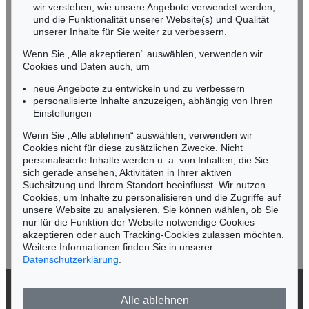
wir verstehen, wie unsere Angebote verwendet werden,
NORDDEUTSCHLAND
und die Funktionalität unserer Website(s) und Qualität
Nico Kassel, M.A.
unserer Inhalte für Sie weiter zu verbessern.
Tel.: +49 (0)89 55244-164
Wenn Sie „Alle akzeptieren“ auswählen, verwenden wir
Mobil: +49 (0)171 8618661
Cookies und Daten auch, um
n.kassel@kettererkunst.de
neue Angebote zu entwickeln und zu verbessern
personalisierte Inhalte anzuzeigen, abhängig von Ihren
Einstellungen
Keine Auktion mehr verpassen!
Wenn Sie „Alle ablehnen“ auswählen, verwenden wir
Wir informieren Sie rechtzeitig.
Cookies nicht für diese zusätzlichen Zwecke. Nicht
personalisierte Inhalte werden u. a. von Inhalten, die Sie
sich gerade ansehen, Aktivitäten in Ihrer aktiven
Suchsitzung und Ihrem Standort beeinflusst. Wir nutzen
Cookies, um Inhalte zu personalisieren und die Zugriffe auf
Jetzt zum Newsletter anmelden >
unsere Website zu analysieren. Sie können wählen, ob Sie
nur für die Funktion der Website notwendige Cookies
akzeptieren oder auch Tracking-Cookies zulassen möchten.
Weitere Informationen finden Sie in unserer
Datenschutzerklärung
.
© 2026 Ketterer Kunst GmbH & Co. KG
Alle ablehnen