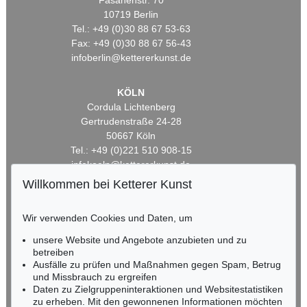
Fasanenstr. 70
10719 Berlin
Tel.: +49 (0)30 88 67 53-63
Fax: +49 (0)30 88 67 56-43
infoberlin@kettererkunst.de
KÖLN
Cordula Lichtenberg
Gertrudenstraße 24-28
50667 Köln
Tel.: +49 (0)221 510 908-15
infokoeln@kettererkunst.de
Willkommen bei Ketterer Kunst
BADEN-WÜRTTEMBERG
HESSEN
Wir verwenden Cookies und Daten, um
RHEINLAND-PFALZ
unsere Website und Angebote anzubieten und zu
Miriam Heß
betreiben
Tel.: +49 (0)62 21 58 80-038
Ausfälle zu prüfen und Maßnahmen gegen Spam, Betrug
Fax: +49 (0)62 21 58 80-595
und Missbrauch zu ergreifen
infoheidelberg@kettererkunst.de
Daten zu Zielgruppeninteraktionen und Websitestatistiken
zu erheben. Mit den gewonnenen Informationen möchten