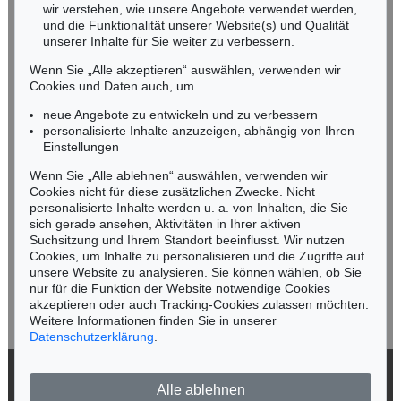
wir verstehen, wie unsere Angebote verwendet werden,
NORDDEUTSCHLAND
und die Funktionalität unserer Website(s) und Qualität
Nico Kassel, M.A.
unserer Inhalte für Sie weiter zu verbessern.
Tel.: +49 (0)89 55244-164
Wenn Sie „Alle akzeptieren“ auswählen, verwenden wir
Mobil: +49 (0)171 8618661
Cookies und Daten auch, um
n.kassel@kettererkunst.de
neue Angebote zu entwickeln und zu verbessern
personalisierte Inhalte anzuzeigen, abhängig von Ihren
Einstellungen
Keine Auktion mehr verpassen!
Wenn Sie „Alle ablehnen“ auswählen, verwenden wir
Wir informieren Sie rechtzeitig.
Cookies nicht für diese zusätzlichen Zwecke. Nicht
personalisierte Inhalte werden u. a. von Inhalten, die Sie
sich gerade ansehen, Aktivitäten in Ihrer aktiven
Suchsitzung und Ihrem Standort beeinflusst. Wir nutzen
Cookies, um Inhalte zu personalisieren und die Zugriffe auf
Jetzt zum Newsletter anmelden >
unsere Website zu analysieren. Sie können wählen, ob Sie
nur für die Funktion der Website notwendige Cookies
akzeptieren oder auch Tracking-Cookies zulassen möchten.
Weitere Informationen finden Sie in unserer
Datenschutzerklärung
.
© 2026 Ketterer Kunst GmbH & Co. KG
Alle ablehnen