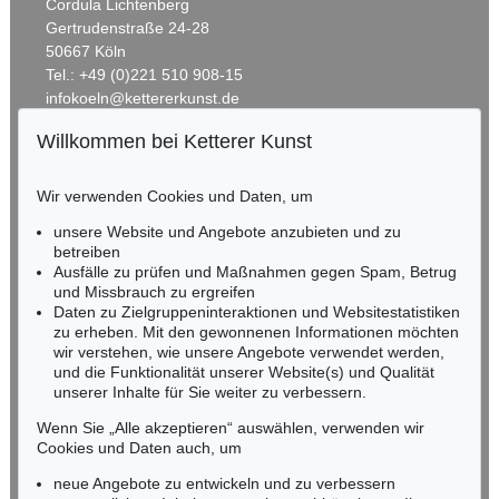
Cordula Lichtenberg
Gertrudenstraße 24-28
50667 Köln
Tel.: +49 (0)221 510 908-15
infokoeln@kettererkunst.de
Willkommen bei Ketterer Kunst
Auktion 606 - Lot 46
BADEN-WÜRTTEMBERG
ERNST WILHELM NAY
HESSEN
Motion
, 1962
Wir verwenden Cookies und Daten, um
Ergebnis:
€ 890.100
RHEINLAND-PFALZ
Miriam Heß
unsere Website und Angebote anzubieten und zu
Tel.: +49 (0)62 21 58 80-038
betreiben
Ausfälle zu prüfen und Maßnahmen gegen Spam, Betrug
Fax: +49 (0)62 21 58 80-595
und Missbrauch zu ergreifen
infoheidelberg@kettererkunst.de
Daten zu Zielgruppeninteraktionen und Websitestatistiken
zu erheben. Mit den gewonnenen Informationen möchten
wir verstehen, wie unsere Angebote verwendet werden,
NORDDEUTSCHLAND
und die Funktionalität unserer Website(s) und Qualität
Nico Kassel, M.A.
unserer Inhalte für Sie weiter zu verbessern.
Tel.: +49 (0)89 55244-164
Mobil: +49 (0)171 8618661
Wenn Sie „Alle akzeptieren“ auswählen, verwenden wir
n.kassel@kettererkunst.de
Cookies und Daten auch, um
Auktion 560 - Lot 5
Auktion 514 - Lot 217
ERNST WILHELM NAY
E. NAY
neue Angebote zu entwickeln und zu verbessern
Sonnenzirkel
, 1956
Blau bewegt
, 1957