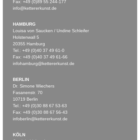
Fax: +49 (0)89 55 244-177
info@kettererkunst.de
Auktion 520 - Lot 337
E. NAY
Doppelspindel-Rot
, 1967
HAMBURG
Ergebnis:
€ 2.185.000
Louisa von Saucken / Undine Schleifer
Holstenwall 5
20355 Hamburg
Tel.: +49 (0)40 37 49 61-0
Fax: +49 (0)40 37 49 61-66
infohamburg@kettererkunst.de
BERLIN
Dr. Simone Wiechers
Fasanenstr. 70
Auktion 540 - Lot 51
10719 Berlin
ERNST WILHELM NAY
Motion
, 1962
Tel.: +49 (0)30 88 67 53-63
Ergebnis:
€ 1.621.000
Fax: +49 (0)30 88 67 56-43
infoberlin@kettererkunst.de
KÖLN