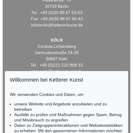
Fasanenstr. 70
10719 Berlin
Tel.: +49 (0)30 88 67 53-63
Fax: +49 (0)30 88 67 56-43
infoberlin@kettererkunst.de
KÖLN
Cordula Lichtenberg
Gertrudenstraße 24-28
50667 Köln
Tel.: +49 (0)221 510 908-15
infokoeln@kettererkunst.de
Willkommen bei Ketterer Kunst
BADEN-WÜRTTEMBERG
HESSEN
Wir verwenden Cookies und Daten, um
RHEINLAND-PFALZ
unsere Website und Angebote anzubieten und zu
Miriam Heß
betreiben
Tel.: +49 (0)62 21 58 80-038
Ausfälle zu prüfen und Maßnahmen gegen Spam, Betrug
Fax: +49 (0)62 21 58 80-595
und Missbrauch zu ergreifen
infoheidelberg@kettererkunst.de
Daten zu Zielgruppeninteraktionen und Websitestatistiken
zu erheben. Mit den gewonnenen Informationen möchten