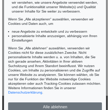
wir verstehen, wie unsere Angebote verwendet werden,
NORDDEUTSCHLAND
und die Funktionalität unserer Website(s) und Qualität
Nico Kassel, M.A.
unserer Inhalte für Sie weiter zu verbessern.
Tel.: +49 (0)89 55244-164
Wenn Sie „Alle akzeptieren“ auswählen, verwenden wir
Mobil: +49 (0)171 8618661
Cookies und Daten auch, um
n.kassel@kettererkunst.de
neue Angebote zu entwickeln und zu verbessern
personalisierte Inhalte anzuzeigen, abhängig von Ihren
Einstellungen
Keine Auktion mehr verpassen!
Wenn Sie „Alle ablehnen“ auswählen, verwenden wir
Wir informieren Sie rechtzeitig.
Cookies nicht für diese zusätzlichen Zwecke. Nicht
personalisierte Inhalte werden u. a. von Inhalten, die Sie
sich gerade ansehen, Aktivitäten in Ihrer aktiven
Suchsitzung und Ihrem Standort beeinflusst. Wir nutzen
Cookies, um Inhalte zu personalisieren und die Zugriffe auf
Jetzt zum Newsletter anmelden >
unsere Website zu analysieren. Sie können wählen, ob Sie
nur für die Funktion der Website notwendige Cookies
akzeptieren oder auch Tracking-Cookies zulassen möchten.
Weitere Informationen finden Sie in unserer
Datenschutzerklärung
.
© 2026 Ketterer Kunst GmbH & Co. KG
Alle ablehnen