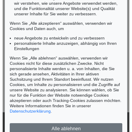
NORDDEUTSCHLAND
wir verstehen, wie unsere Angebote verwendet werden,
und die Funktionalität unserer Website(s) und Qualität
Nico Kassel, M.A.
unserer Inhalte für Sie weiter zu verbessern.
Tel.: +49 (0)89 55244-164
Mobil: +49 (0)171 8618661
Wenn Sie „Alle akzeptieren“ auswählen, verwenden wir
n.kassel@kettererkunst.de
Cookies und Daten auch, um
Auktion 606 - Lot 6
Auktion 545 - Lot 59
ARNULF RAINER
ARNULF RAINER
neue Angebote zu entwickeln und zu verbessern
Übermalte Übermalung
, 1956
Übermalung
, 1957
personalisierte Inhalte anzuzeigen, abhängig von Ihren
Ergebnis:
€ 154.800
Ergebnis:
€ 146.050
Keine Auktion mehr verpassen!
Einstellungen
Wir informieren Sie rechtzeitig.
Wenn Sie „Alle ablehnen“ auswählen, verwenden wir
Cookies nicht für diese zusätzlichen Zwecke. Nicht
personalisierte Inhalte werden u. a. von Inhalten, die Sie
sich gerade ansehen, Aktivitäten in Ihrer aktiven
Suchsitzung und Ihrem Standort beeinflusst. Wir nutzen
Jetzt zum Newsletter anmelden >
Cookies, um Inhalte zu personalisieren und die Zugriffe auf
unsere Website zu analysieren. Sie können wählen, ob Sie
nur für die Funktion der Website notwendige Cookies
akzeptieren oder auch Tracking-Cookies zulassen möchten.
Weitere Informationen finden Sie in unserer
Datenschutzerklärung
.
Auktion 420 - Lot 827
Auktion 500 - Lot 272
ARNULF RAINER
ARNULF RAINER
Schwarze Übermalung
, 1961
Fingermalerei - Kreuzübermalung
, 1987
© 2026 Ketterer Kunst GmbH & Co. KG
Ergebnis:
€ 103.750
Ergebnis:
€ 93.750
Alle ablehnen
Datenschutz
Impressum