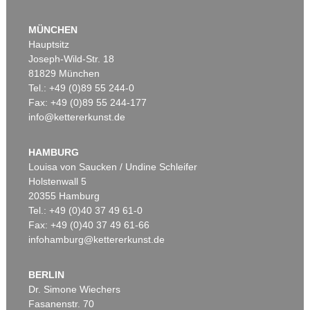
MÜNCHEN
Hauptsitz
Joseph-Wild-Str. 18
81829 München
Tel.: +49 (0)89 55 244-0
Fax: +49 (0)89 55 244-177
info@kettererkunst.de
Auktion 514 - Lot 210
ARNULF RAINER
Eikopfbüste
, 1959
HAMBURG
Ergebnis:
€ 187.500
Louisa von Saucken / Undine Schleifer
Holstenwall 5
20355 Hamburg
Tel.: +49 (0)40 37 49 61-0
Fax: +49 (0)40 37 49 61-66
infohamburg@kettererkunst.de
BERLIN
Dr. Simone Wiechers
Fasanenstr. 70