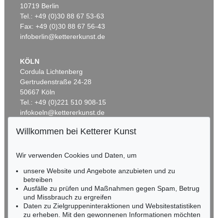
Auktion 525 - Lot 245
10719 Berlin
ARNULF RAINER
Tel.: +49 (0)30 88 67 53-63
Ohne Titel
, 1959
Ergebnis:
€ 175.000
Fax: +49 (0)30 88 67 56-43
infoberlin@kettererkunst.de
KÖLN
Cordula Lichtenberg
Gertrudenstraße 24-28
50667 Köln
Tel.: +49 (0)221 510 908-15
infokoeln@kettererkunst.de
Willkommen bei Ketterer Kunst
Auktion 524 - Lot 8
BADEN-WÜRTTEMBERG
ARNULF RAINER
HESSEN
Horizontalgestaltung
, 1951
Wir verwenden Cookies und Daten, um
RHEINLAND-PFALZ
Ergebnis:
€ 168.750
Miriam Heß
unsere Website und Angebote anzubieten und zu
Tel.: +49 (0)62 21 58 80-038
betreiben
Fax: +49 (0)62 21 58 80-595
Ausfälle zu prüfen und Maßnahmen gegen Spam, Betrug
und Missbrauch zu ergreifen
infoheidelberg@kettererkunst.de
Daten zu Zielgruppeninteraktionen und Websitestatistiken
zu erheben. Mit den gewonnenen Informationen möchten