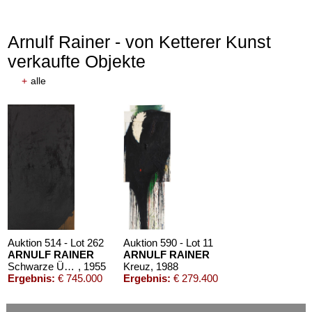
Arnulf Rainer - von Ketterer Kunst
verkaufte Objekte
+
alle
Auktion 611 - Lot 125001019
EMIL SCHUMACHER
Bleibild B-3/1970
, 1970
Schätzpreis:
€ 60.000
Auktion 514 - Lot 262
Auktion 590 - Lot 11
ARNULF RAINER
ARNULF RAINER
Schwarze Übermalung auf Braun
, 1955
Kreuz
, 1988
Ergebnis:
€ 745.000
Ergebnis:
€ 279.400