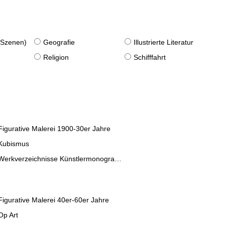
. Szenen)
Geografie
Illustrierte Literatur
Religion
Schifffahrt
Figurative Malerei 1900-30er Jahre
Kubismus
Werkverzeichnisse Künstlermonographien
Figurative Malerei 40er-60er Jahre
Op Art