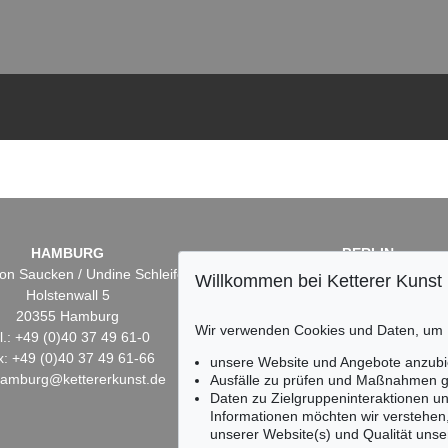
HAMBURG
BERLIN
on Saucken / Undine Schleifer
Dr. Simone Wiechers
Willkommen bei Ketterer Kunst
Holstenwall 5
Fasanenstr. 70
20355 Hamburg
10719 Berlin
Wir verwenden Cookies und Daten, um
l.: +49 (0)40 37 49 61-0
Tel.: +49 (0)30 88 67 53-6
x: +49 (0)40 37 49 61-66
Fax: +49 (0)30 88 67 56-
unsere Website und Angebote anzubi
hamburg@kettererkunst.de
infoberlin@kettererkunst.
Ausfälle zu prüfen und Maßnahmen g
Daten zu Zielgruppeninteraktionen u
Informationen möchten wir verstehen
unserer Website(s) und Qualität unser