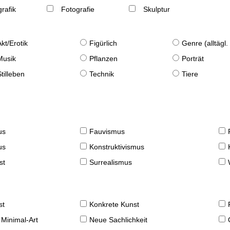
rafik
Fotografie
Skulptur
Akt/Erotik
Figürlich
Genre (alltägl
Musik
Pflanzen
Porträt
Stilleben
Technik
Tiere
us
Fauvismus
us
Konstruktivismus
st
Surrealismus
st
Konkrete Kunst
 Minimal-Art
Neue Sachlichkeit