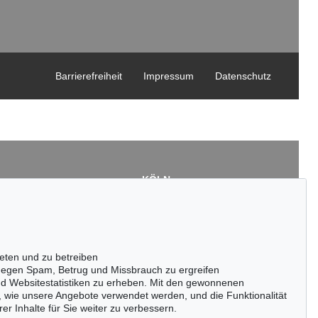
Barrierefreiheit
Impressum
Datenschutz
KÖLN
Cordula Lichtenberg
Gertrudenstraße 24-28
50667 Köln
3
Tel.: +49 (0)221 510 908-15
43
infokoeln@kettererkunst.de
eten und zu betreiben
de
egen Spam, Betrug und Missbrauch zu ergreifen
nd Websitestatistiken zu erheben. Mit den gewonnenen
, wie unsere Angebote verwendet werden, und die Funktionalität
er Inhalte für Sie weiter zu verbessern.