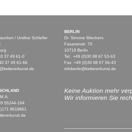
BERLIN
aucken / Undine Schleifer
Dr. Simone Wiechers
5
Fasanenstr. 70
urg
10719 Berlin
)40 37 49 61-0
Tel.: +49 (0)30 88 67 53-63
40 37 49 61-66
Fax: +49 (0)30 88 67 56-43
@kettererkunst.de
infoberlin@kettererkunst.de
Keine Auktion mehr ver
SCHLAND
 M.A.
Wir informieren Sie recht
)89 55244-164
(0)171 8618661
tererkunst.de