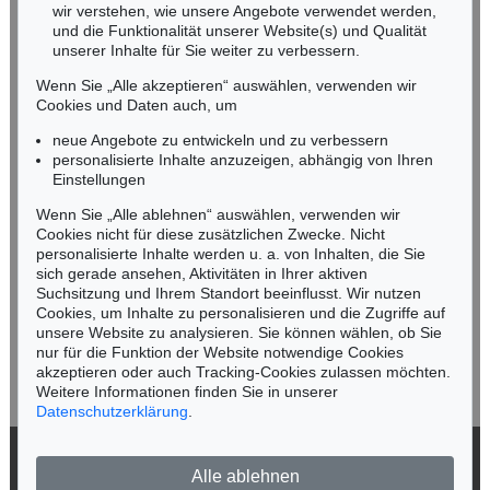
wir verstehen, wie unsere Angebote verwendet werden,
NORDDEUTSCHLAND
und die Funktionalität unserer Website(s) und Qualität
Nico Kassel, M.A.
unserer Inhalte für Sie weiter zu verbessern.
Tel.: +49 (0)89 55244-164
Wenn Sie „Alle akzeptieren“ auswählen, verwenden wir
Mobil: +49 (0)171 8618661
Cookies und Daten auch, um
n.kassel@kettererkunst.de
neue Angebote zu entwickeln und zu verbessern
personalisierte Inhalte anzuzeigen, abhängig von Ihren
Einstellungen
Keine Auktion mehr verpassen!
Wenn Sie „Alle ablehnen“ auswählen, verwenden wir
Wir informieren Sie rechtzeitig.
Cookies nicht für diese zusätzlichen Zwecke. Nicht
personalisierte Inhalte werden u. a. von Inhalten, die Sie
sich gerade ansehen, Aktivitäten in Ihrer aktiven
Suchsitzung und Ihrem Standort beeinflusst. Wir nutzen
Cookies, um Inhalte zu personalisieren und die Zugriffe auf
Jetzt zum Newsletter anmelden >
unsere Website zu analysieren. Sie können wählen, ob Sie
nur für die Funktion der Website notwendige Cookies
akzeptieren oder auch Tracking-Cookies zulassen möchten.
Weitere Informationen finden Sie in unserer
Datenschutzerklärung
.
© 2026 Ketterer Kunst GmbH & Co. KG
Alle ablehnen