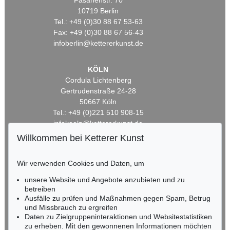
Fasanenstr. 70
10719 Berlin
Tel.: +49 (0)30 88 67 53-63
Fax: +49 (0)30 88 67 56-43
infoberlin@kettererkunst.de
KÖLN
Cordula Lichtenberg
Gertrudenstraße 24-28
50667 Köln
Tel.: +49 (0)221 510 908-15
infokoeln@kettererkunst.de
Willkommen bei Ketterer Kunst
BADEN-WÜRTTEMBERG
HESSEN
Wir verwenden Cookies und Daten, um
RHEINLAND-PFALZ
unsere Website und Angebote anzubieten und zu
Miriam Heß
betreiben
Tel.: +49 (0)62 21 58 80-038
Ausfälle zu prüfen und Maßnahmen gegen Spam, Betrug
Fax: +49 (0)62 21 58 80-595
und Missbrauch zu ergreifen
infoheidelberg@kettererkunst.de
Daten zu Zielgruppeninteraktionen und Websitestatistiken
zu erheben. Mit den gewonnenen Informationen möchten