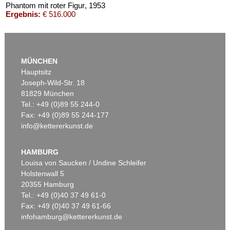
Phantom mit roter Figur
, 1953
Ergebnis:
€ 516.000
MÜNCHEN
Hauptsitz
Joseph-Wild-Str. 18
81829 München
Tel.: +49 (0)89 55 244-0
Fax: +49 (0)89 55 244-177
info@kettererkunst.de
Auktion 416 - Lot 706
W. BAUMEISTER
Mo
, 1954
HAMBURG
Ergebnis:
€ 439.200
Louisa von Saucken / Undine Schleifer
Holstenwall 5
20355 Hamburg
Tel.: +49 (0)40 37 49 61-0
Fax: +49 (0)40 37 49 61-66
infohamburg@kettererkunst.de