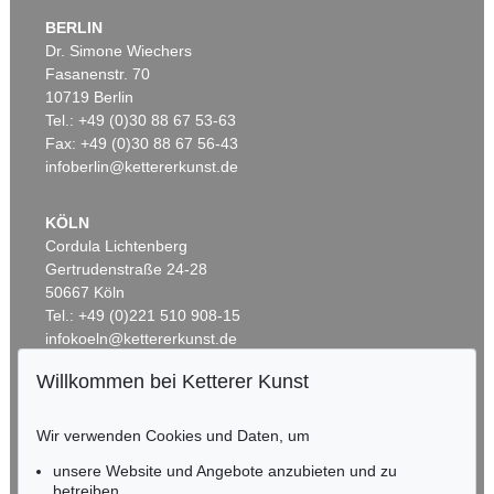
BERLIN
Dr. Simone Wiechers
Fasanenstr. 70
Auktion 437 - Lot 802
10719 Berlin
WILLI BAUMEISTER
Phantom mit Rot
, 1953
Tel.: +49 (0)30 88 67 53-63
Ergebnis:
€ 362.500
Fax: +49 (0)30 88 67 56-43
infoberlin@kettererkunst.de
KÖLN
Cordula Lichtenberg
Gertrudenstraße 24-28
50667 Köln
Tel.: +49 (0)221 510 908-15
infokoeln@kettererkunst.de
Willkommen bei Ketterer Kunst
Auktion 433 - Lot 904
Auktion 525 - Lot 220
BADEN-WÜRTTEMBERG
W. BAUMEISTER
WILLI BAUMEISTER
HESSEN
Homunkulus aufsteigend
, 1953
Ideogramm I
, 1937
Wir verwenden Cookies und Daten, um
Ergebnis:
€ 362.500
Ergebnis:
€ 275.000
RHEINLAND-PFALZ
Miriam Heß
unsere Website und Angebote anzubieten und zu
Tel.: +49 (0)62 21 58 80-038
betreiben