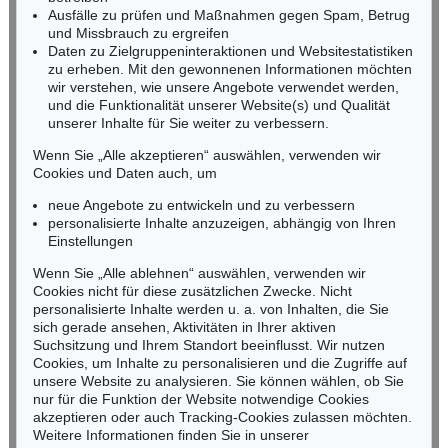
Ausfälle zu prüfen und Maßnahmen gegen Spam, Betrug
Fax: +49 (0)62 21 58 80-595
und Missbrauch zu ergreifen
infoheidelberg@kettererkunst.de
Daten zu Zielgruppeninteraktionen und Websitestatistiken
zu erheben. Mit den gewonnenen Informationen möchten
wir verstehen, wie unsere Angebote verwendet werden,
NORDDEUTSCHLAND
und die Funktionalität unserer Website(s) und Qualität
Nico Kassel, M.A.
unserer Inhalte für Sie weiter zu verbessern.
Tel.: +49 (0)89 55244-164
Mobil: +49 (0)171 8618661
Wenn Sie „Alle akzeptieren“ auswählen, verwenden wir
n.kassel@kettererkunst.de
Cookies und Daten auch, um
Auktion 298 - Lot 301
WILLI BAUMEISTER
neue Angebote zu entwickeln und zu verbessern
Expressive Landschaft
, 1947
personalisierte Inhalte anzuzeigen, abhängig von Ihren
Ergebnis:
€ 239.850
Keine Auktion mehr verpassen!
Einstellungen
Wir informieren Sie rechtzeitig.
Wenn Sie „Alle ablehnen“ auswählen, verwenden wir
Cookies nicht für diese zusätzlichen Zwecke. Nicht
personalisierte Inhalte werden u. a. von Inhalten, die Sie
sich gerade ansehen, Aktivitäten in Ihrer aktiven
Suchsitzung und Ihrem Standort beeinflusst. Wir nutzen
Jetzt zum Newsletter anmelden >
Cookies, um Inhalte zu personalisieren und die Zugriffe auf
unsere Website zu analysieren. Sie können wählen, ob Sie
nur für die Funktion der Website notwendige Cookies
akzeptieren oder auch Tracking-Cookies zulassen möchten.
Weitere Informationen finden Sie in unserer