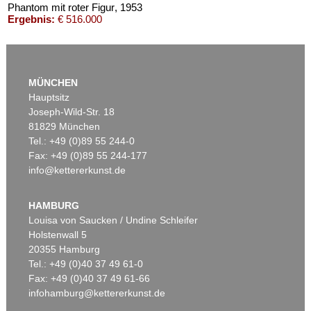
Phantom mit roter Figur
, 1953
Ergebnis:
€ 516.000
MÜNCHEN
Hauptsitz
Joseph-Wild-Str. 18
81829 München
Tel.: +49 (0)89 55 244-0
Fax: +49 (0)89 55 244-177
info@kettererkunst.de
Auktion 416 - Lot 706
W. BAUMEISTER
Mo
, 1954
HAMBURG
Ergebnis:
€ 439.200
Louisa von Saucken / Undine Schleifer
Holstenwall 5
20355 Hamburg
Tel.: +49 (0)40 37 49 61-0
Fax: +49 (0)40 37 49 61-66
infohamburg@kettererkunst.de