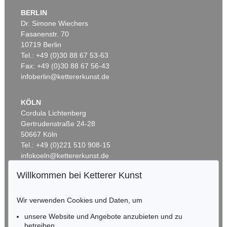
BERLIN
Dr. Simone Wiechers
Fasanenstr. 70
Auktion 437 - Lot 802
10719 Berlin
WILLI BAUMEISTER
Phantom mit Rot
, 1953
Tel.: +49 (0)30 88 67 53-63
Ergebnis:
€ 362.500
Fax: +49 (0)30 88 67 56-43
infoberlin@kettererkunst.de
KÖLN
Cordula Lichtenberg
Gertrudenstraße 24-28
50667 Köln
Tel.: +49 (0)221 510 908-15
infokoeln@kettererkunst.de
Willkommen bei Ketterer Kunst
Auktion 433 - Lot 904
Auktion 525 - Lot 220
BADEN-WÜRTTEMBERG
W. BAUMEISTER
WILLI BAUMEISTER
HESSEN
Homunkulus aufsteigend
, 1953
Ideogramm I
, 1937
Wir verwenden Cookies und Daten, um
Ergebnis:
€ 362.500
Ergebnis:
€ 275.000
RHEINLAND-PFALZ
Miriam Heß
unsere Website und Angebote anzubieten und zu
Tel.: +49 (0)62 21 58 80-038
betreiben