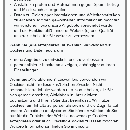
Ausfälle zu prüfen und Maßnahmen gegen Spam, Betrug
Fax: +49 (0)62 21 58 80-595
und Missbrauch zu ergreifen
infoheidelberg@kettererkunst.de
Daten zu Zielgruppeninteraktionen und Websitestatistiken
zu erheben. Mit den gewonnenen Informationen möchten
wir verstehen, wie unsere Angebote verwendet werden,
NORDDEUTSCHLAND
und die Funktionalität unserer Website(s) und Qualität
Nico Kassel, M.A.
unserer Inhalte für Sie weiter zu verbessern.
Tel.: +49 (0)89 55244-164
Mobil: +49 (0)171 8618661
Wenn Sie „Alle akzeptieren“ auswählen, verwenden wir
n.kassel@kettererkunst.de
Cookies und Daten auch, um
Auktion 298 - Lot 301
WILLI BAUMEISTER
neue Angebote zu entwickeln und zu verbessern
Expressive Landschaft
, 1947
personalisierte Inhalte anzuzeigen, abhängig von Ihren
Ergebnis:
€ 239.850
Keine Auktion mehr verpassen!
Einstellungen
Wir informieren Sie rechtzeitig.
Wenn Sie „Alle ablehnen“ auswählen, verwenden wir
Cookies nicht für diese zusätzlichen Zwecke. Nicht
personalisierte Inhalte werden u. a. von Inhalten, die Sie
sich gerade ansehen, Aktivitäten in Ihrer aktiven
Suchsitzung und Ihrem Standort beeinflusst. Wir nutzen
Jetzt zum Newsletter anmelden >
Cookies, um Inhalte zu personalisieren und die Zugriffe auf
unsere Website zu analysieren. Sie können wählen, ob Sie
nur für die Funktion der Website notwendige Cookies
akzeptieren oder auch Tracking-Cookies zulassen möchten.
Weitere Informationen finden Sie in unserer