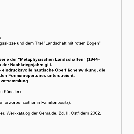
).
ngsskizze und dem Titel "Landschaft mit rotem Bogen"
serie der "Metaphysischen Landschaften" (1944–
 der Nachkriegsjahre gilt.
ne eindrucksvolle haptische Oberflächenwirkung, die
en Formenrepertoires unterstreicht.
Privatsammlung
.
m Künstler).
erworbe, seither in Familienbesitz).
ter
. Werkkatalog der Gemälde, Bd. II, Ostfildern 2002,