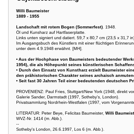
Willi Baumeister
1889 - 1955
Landschaft mit rotem Bogen (Sommerfest)
. 1948.
Öl und Kunsharz auf Hartfaserplatte.
Links unten signiert und datiert. 59,7 x 80,7 cm (23,5 x 31,7 in
Im Ausgangsbuch des Künstlers mit einer flüchtigen Erinneru
unter dem 4.9.1948 erwähnt. [MH].
• Aus der Hochphase von Baumeisters bedeutender Werk
1954), die als Höhepunkt seines künstlerischen Schaffens
• Durch den Einsatz von Kunstharz erzielt Baumeister ei
den prähistorischen Charakter seines archaisch anmutend
• Seit fast 30 Jahren Teil einer bedeutenden deutschen 
PROVENIENZ: Paul Fries, Stuttgart/New York (1948, direkt vo
Galerie Sander, Darmstadt (1997, Sotheby's, London).
Privatsammlung Nordrhein-Westfalen (1997, vom Vorgenannten 
LITERATUR: Peter Beye, Felicitas Baumeister,
Willi Baumeis
WVZ-Nr. 1414 (m. Abb.).
--
Sotheby's London, 26.6.1997, Los 6 (m. Abb.).