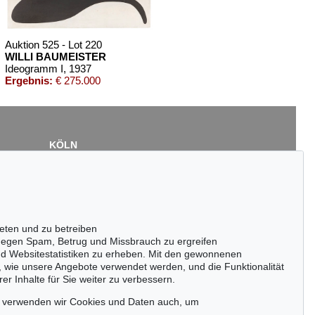
Auktion 525 - Lot 220
WILLI BAUMEISTER
Ideogramm I
, 1937
Ergebnis:
€ 275.000
KÖLN
Cordula Lichtenberg
Gertrudenstraße 24-28
50667 Köln
Tel.: +49 (0)221 510 908-15
infokoeln@kettererkunst.de
eten und zu betreiben
9
Auktion 520 - Lot 352
egen Spam, Betrug und Missbrauch zu ergreifen
WILLI BAUMEISTER
nd Websitestatistiken zu erheben. Mit den gewonnenen
53
Mit rotem Kreis I
, 1951
, wie unsere Angebote verwendet werden, und die Funktionalität
0
Ergebnis:
€ 175.000
er Inhalte für Sie weiter zu verbessern.
passen!
zeitig.
, verwenden wir Cookies und Daten auch, um