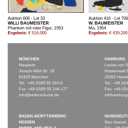
Auktion 606 - Lot 33
Auktion 416 - Lot 706
WILLI BAUMEISTER
W. BAUMEISTER
Phantom mit roter Figur
, 1953
Mo
, 1954
Ergebnis:
€ 516.000
Ergebnis:
€ 439.200
MÜNCHEN
HAMBURG
Hauptsitz
Louisa von S
Joseph-Wild-Str. 18
Holstenwall 
81829 München
20355 Hamb
Tel.: +49 (0)89 55 244-0
Tel.: +49 (0
Fax: +49 (0)89 55 244-177
Fax: +49 (0)
info@kettererkunst.de
infohamburg
Auktion 298 - Lot 301
Auktion 451 - Lot 803
WILLI BAUMEISTER
WILLI BAUMEISTER
Expressive Landschaft
, 1947
Montaru
, 1954
Ergebnis:
€ 239.850
Ergebnis:
€ 237.500
BADEN-WÜRTTEMBERG
NORDDEUT
HESSEN
Nico Kassel,
RHEINLAND-PFALZ
Tel.: +49 (0