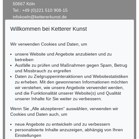
50667 Köln
Tel.: +49 (0)221 510 908-15
infokoeln@kettererkunst.de
Willkommen bei Ketterer Kunst
BADEN-WÜRTTEMBERG
HESSEN
Wir verwenden Cookies und Daten, um
RHEINLAND-PFALZ
Miriam Heß
unsere Website und Angebote anzubieten und zu
Tel.: +49 (0)62 21 58 80-038
betreiben
Fax: +49 (0)62 21 58 80-595
Ausfälle zu prüfen und Maßnahmen gegen Spam, Betrug
und Missbrauch zu ergreifen
infoheidelberg@kettererkunst.de
Daten zu Zielgruppeninteraktionen und Websitestatistiken
zu erheben. Mit den gewonnenen Informationen möchten
NORDDEUTSCHLAND
wir verstehen, wie unsere Angebote verwendet werden,
und die Funktionalität unserer Website(s) und Qualität
Nico Kassel, M.A.
unserer Inhalte für Sie weiter zu verbessern.
Tel.: +49 (0)89 55244-164
Mobil: +49 (0)171 8618661
Wenn Sie „Alle akzeptieren“ auswählen, verwenden wir
n.kassel@kettererkunst.de
Cookies und Daten auch, um
neue Angebote zu entwickeln und zu verbessern
personalisierte Inhalte anzuzeigen, abhängig von Ihren
Keine Auktion mehr verpassen!
Einstellungen