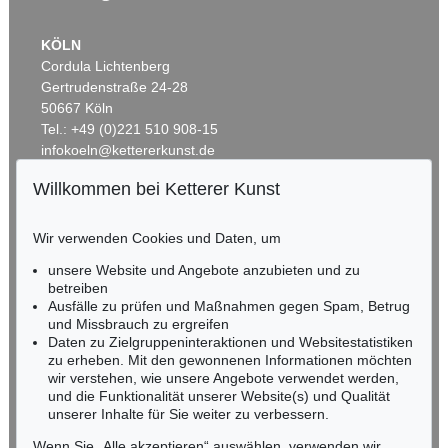
KÖLN
Cordula Lichtenberg
Gertrudenstraße 24-28
50667 Köln
Tel.: +49 (0)221 510 908-15
infokoeln@kettererkunst.de
Willkommen bei Ketterer Kunst
Auktion 605 - Lot 286
BADEN-WÜRTTEMBERG
PIERO DORAZIO
HESSEN
Iosa III
, 1968
Wir verwenden Cookies und Daten, um
RHEINLAND-PFALZ
Ergebnis:
€ 49.020
Miriam Heß
unsere Website und Angebote anzubieten und zu
Tel.: +49 (0)62 21 58 80-038
betreiben
Ausfälle zu prüfen und Maßnahmen gegen Spam, Betrug
Fax: +49 (0)62 21 58 80-595
und Missbrauch zu ergreifen
infoheidelberg@kettererkunst.de
Daten zu Zielgruppeninteraktionen und Websitestatistiken
zu erheben. Mit den gewonnenen Informationen möchten
wir verstehen, wie unsere Angebote verwendet werden,
NORDDEUTSCHLAND
und die Funktionalität unserer Website(s) und Qualität
Nico Kassel, M.A.
unserer Inhalte für Sie weiter zu verbessern.
Tel.: +49 (0)89 55244-164
Mobil: +49 (0)171 8618661
Wenn Sie „Alle akzeptieren“ auswählen, verwenden wir