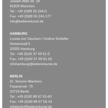
Joseph-Wild-Str. 18
81829 München
Tel.: +49 (0)89 55 244-0
Fax: +49 (0)89 55 244-177
info@kettererkunst.de
Auktion 606 - Lot 54
Auktion 601 - Lot 166
PIERO DORAZIO
PIERO DORAZIO
Prima che il lago geli
, 1958
Esmeralda III
, 1960
HAMBURG
Ergebnis:
€ 270.900
Ergebnis:
€ 90.300
Louisa von Saucken / Undine Schleifer
Holstenwall 5
20355 Hamburg
Tel.: +49 (0)40 37 49 61-0
Fax: +49 (0)40 37 49 61-66
infohamburg@kettererkunst.de
BERLIN
Dr. Simone Wiechers
Fasanenstr. 70
Auktion 529 - Lot 169
10719 Berlin
PIERO DORAZIO
Tel.: +49 (0)30 88 67 53-63
Pilota 19
, 1960
Ergebnis:
€ 52.500
Fax: +49 (0)30 88 67 56-43
infoberlin@kettererkunst.de