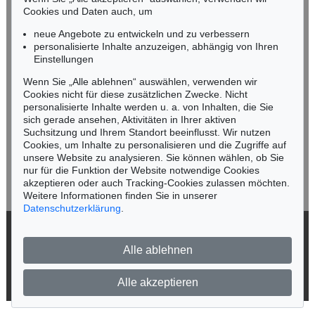
n.kassel@kettererkunst.de
Cookies und Daten auch, um
Auktion 433 - Lot 920
PIERO DORAZIO
neue Angebote zu entwickeln und zu verbessern
Camelopardalis III
, 1976
personalisierte Inhalte anzuzeigen, abhängig von Ihren
Ergebnis:
€ 32.500
Keine Auktion mehr verpassen!
Einstellungen
Wir informieren Sie rechtzeitig.
Wenn Sie „Alle ablehnen“ auswählen, verwenden wir
Cookies nicht für diese zusätzlichen Zwecke. Nicht
personalisierte Inhalte werden u. a. von Inhalten, die Sie
sich gerade ansehen, Aktivitäten in Ihrer aktiven
Suchsitzung und Ihrem Standort beeinflusst. Wir nutzen
Jetzt zum Newsletter anmelden >
Cookies, um Inhalte zu personalisieren und die Zugriffe auf
unsere Website zu analysieren. Sie können wählen, ob Sie
nur für die Funktion der Website notwendige Cookies
akzeptieren oder auch Tracking-Cookies zulassen möchten.
Weitere Informationen finden Sie in unserer
Datenschutzerklärung
.
Auktion 452 - Lot 786
Auktion 513 - Lot 89
PIERO DORAZIO
PIERO DORAZIO
Ex pluribus II
, 2001
Vanitas
, 1983
© 2026 Ketterer Kunst GmbH & Co. KG
Ergebnis:
€ 28.750
Ergebnis:
€ 25.000
Alle ablehnen
Datenschutz
Impressum
Barrierefreiheit
Alle akzeptieren