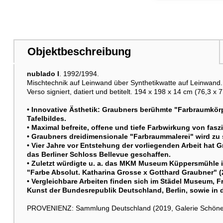
Objektbeschreibung
nublado I
. 1992/1994.
Mischtechnik auf Leinwand über Synthetikwatte auf Leinwand.
Verso signiert, datiert und betitelt. 194 x 198 x 14 cm (76,3 x 77
• Innovative Ästhetik: Graubners berühmte "Farbraumkör
Tafelbildes.
• Maximal befreite, offene und tiefe Farbwirkung von fasz
• Graubners dreidimensionale "Farbraummalerei" wird zu 
• Vier Jahre vor Entstehung der vorliegenden Arbeit hat
das Berliner Schloss Bellevue geschaffen.
• Zuletzt würdigte u. a. das MKM Museum Küppersmühle 
"Farbe Absolut. Katharina Grosse x Gotthard Graubner" (
• Vergleichbare Arbeiten finden sich im Städel Museum, F
Kunst der Bundesrepublik Deutschland, Berlin, sowie in d
PROVENIENZ: Sammlung Deutschland (2019, Galerie Schöne