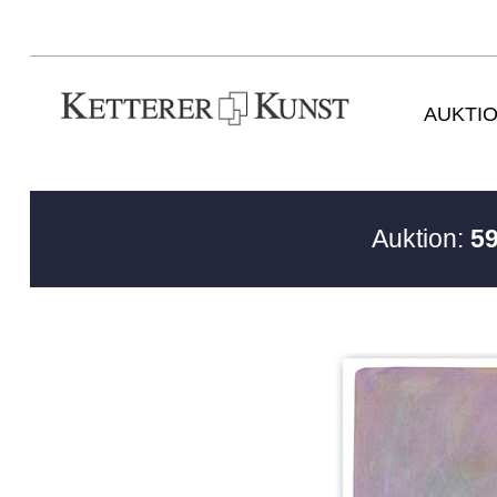
AUKTI
Auktion:
59