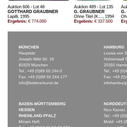
Auktion 606 - Lot 48
Auktion 489 - Lot 135
Auk
GOTTHARD GRAUBNER
G. GRAUBNER
G.
Lapilli
, 1995
Ohne Titel (Kissenbild)
, 1994
Ohn
Ergebnis:
€ 774.000
Ergebnis:
€ 337.500
Er
MÜNCHEN
HAMBURG
Hauptsitz
Louisa von S
Joseph-Wild-Str. 18
Holstenwall 
81829 München
20355 Hamb
Tel.: +49 (0)89 55 244-0
Tel.: +49 (0
Fax: +49 (0)89 55 244-177
Fax: +49 (0)
info@kettererkunst.de
infohamburg
Auktion 437 - Lot 865
Auktion 461 - Lot 874
Aukti
G. GRAUBNER
G. GRAUBNER
G. 
Farbraumkörper
, 1989
Farbraumkörper, gelb/orange
, 1999
Ergebnis:
€ 193.750
Ergebnis:
€ 187.500
Erge
BADEN-WÜRTTEMBERG
NORDDEUT
HESSEN
Nico Kassel,
RHEINLAND-PFALZ
Tel.: +49 (0
Miriam Heß
Mobil: +49 