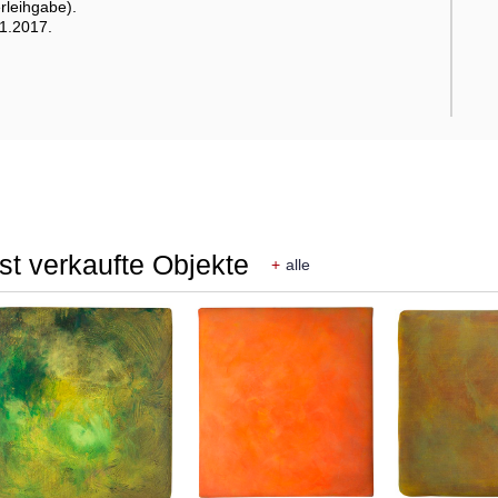
leihgabe).
11.2017.
st verkaufte Objekte
+
alle