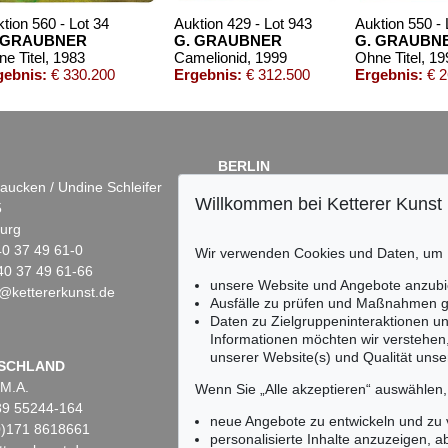
tion 560 - Lot 34
Auktion 429 - Lot 943
Auktion 550 - 
 GRAUBNER
G. GRAUBNER
G. GRAUBN
e Titel
, 1983
Camelionid
, 1999
Ohne Titel
, 19
gebnis:
€ 330.200
Ergebnis:
€ 312.500
Ergebnis:
€ 2
BERLIN
aucken / Undine Schleifer
Dr. Simone Wiechers
Willkommen bei Ketterer Kunst
5
Fasanenstr. 70
urg
10719 Berlin
)40 37 49 61-0
Tel.: +49 (0)30 88 67 53-63
Wir verwenden Cookies und Daten, um
40 37 49 61-66
Fax: +49 (0)30 88 67 56-43
unsere Website und Angebote anzubi
@kettererkunst.de
infoberlin@kettererkunst.de
on 489 - Lot 102
Auktion 591 - Lot 251
Auktion 425 - Lot
Ausfälle zu prüfen und Maßnahmen g
GRAUBNER
G. GRAUBNER
G. GRAUBNER
Daten zu Zielgruppeninteraktionen u
Ohne Titel (Farbraumkörper, rot)
, 1987
caput mortum
, 1981
Farbraumkörper
,
Informationen möchten wir verstehen
bnis:
€ 150.000
Ergebnis:
€ 127.000
Ergebnis:
€ 112.
unserer Website(s) und Qualität unser
Keine Auktion mehr ver
SCHLAND
 M.A.
Wir informieren Sie recht
Wenn Sie „Alle akzeptieren“ auswählen
)89 55244-164
neue Angebote zu entwickeln und zu
(0)171 8618661
personalisierte Inhalte anzuzeigen, a