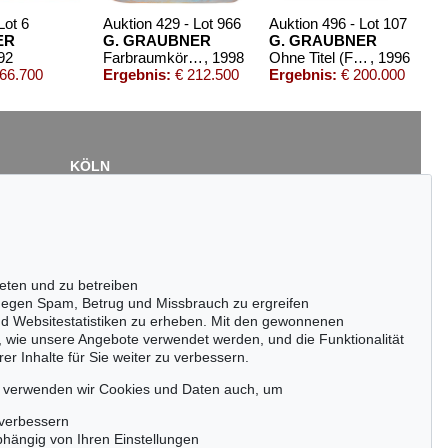
Lot 6
Auktion 429 - Lot 966
Auktion 496 - Lot 107
ER
G. GRAUBNER
G. GRAUBNER
92
Farbraumkörper
, 1998
Ohne Titel (Farbraumkörper)
, 1996
66.700
Ergebnis:
€ 212.500
Ergebnis:
€ 200.000
KÖLN
Cordula Lichtenberg
Gertrudenstraße 24-28
50667 Köln
Tel.: +49 (0)221 510 908-15
infokoeln@kettererkunst.de
eten und zu betreiben
 842
egen Spam, Betrug und Missbrauch zu ergreifen
nd Websitestatistiken zu erheben. Mit den gewonnenen
 1971
, wie unsere Angebote verwendet werden, und die Funktionalität
500
er Inhalte für Sie weiter zu verbessern.
passen!
zeitig.
, verwenden wir Cookies und Daten auch, um
 verbessern
bhängig von Ihren Einstellungen