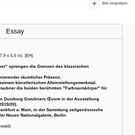
+
Bild vergrößern
Essay
,9 x 5,5 in). [EH].
per" sprengen die Grenzen des klassischen
inierender räumlicher Präsenz.
seinem künstlerischen Alleinstellungsmerkmal.
 Graubner die beiden berühmten "Farbraumkörper" für
in Duisburg Graubners Œuvre in der Ausstellung
2019/20).
rankfurt a. Main, in der Sammlung zeitgenössische
er Neuen Nationalgalerie, Berlin
.
wald).