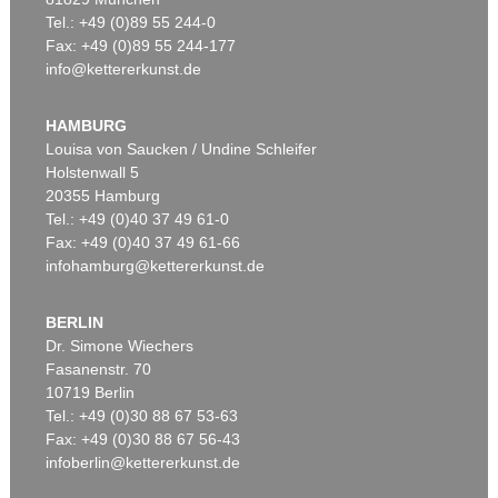
Tel.: +49 (0)89 55 244-0
Fax: +49 (0)89 55 244-177
info@kettererkunst.de
Auktion 500 - Lot 254
KEITH HARING
Andy Mouse
, 1986
HAMBURG
Ergebnis:
€ 250.000
Louisa von Saucken / Undine Schleifer
Holstenwall 5
20355 Hamburg
Tel.: +49 (0)40 37 49 61-0
Fax: +49 (0)40 37 49 61-66
infohamburg@kettererkunst.de
BERLIN
Dr. Simone Wiechers
Fasanenstr. 70
Auktion 606 - Lot 42
10719 Berlin
KEITH HARING
Tel.: +49 (0)30 88 67 53-63
Retrospect
, 1989
Ergebnis:
€ 152.220
Fax: +49 (0)30 88 67 56-43
infoberlin@kettererkunst.de