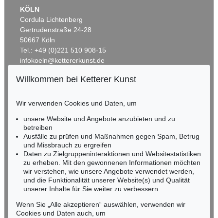
KÖLN
Cordula Lichtenberg
Gertrudenstraße 24-28
50667 Köln
Tel.: +49 (0)221 510 908-15
infokoeln@kettererkunst.de
Willkommen bei Ketterer Kunst
Auktion 541 - Lot 143
Auktion 497 - Lot 30
BADEN-WÜRTTEMBERG
KEITH HARING
KEITH HARING
HESSEN
Pyramid (blau)
, 1989
Totem (3-teilig)
, 1989
Wir verwenden Cookies und Daten, um
RHEINLAND-PFALZ
Ergebnis:
€ 60.960
Ergebnis:
€ 60.000
Miriam Heß
unsere Website und Angebote anzubieten und zu
Tel.: +49 (0)62 21 58 80-038
betreiben
Ausfälle zu prüfen und Maßnahmen gegen Spam, Betrug
Fax: +49 (0)62 21 58 80-595
und Missbrauch zu ergreifen
infoheidelberg@kettererkunst.de
Daten zu Zielgruppeninteraktionen und Websitestatistiken
zu erheben. Mit den gewonnenen Informationen möchten
wir verstehen, wie unsere Angebote verwendet werden,
NORDDEUTSCHLAND
und die Funktionalität unserer Website(s) und Qualität
Nico Kassel, M.A.
unserer Inhalte für Sie weiter zu verbessern.
Tel.: +49 (0)89 55244-164
Mobil: +49 (0)171 8618661
Wenn Sie „Alle akzeptieren“ auswählen, verwenden wir
n.kassel@kettererkunst.de
Cookies und Daten auch, um
Auktion 393 - Lot 299
Auktion 485 - Lot 26