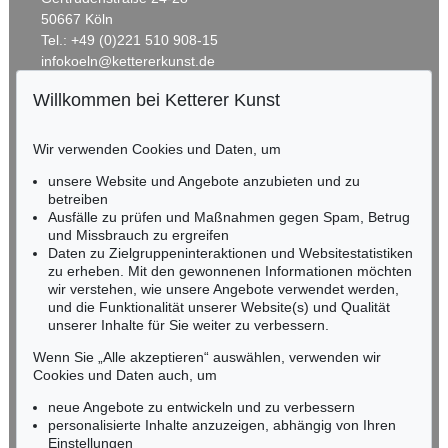
50667 Köln
Tel.: +49 (0)221 510 908-15
infokoeln@kettererkunst.de
Willkommen bei Ketterer Kunst
Auktion 550 - Lot 30
BADEN-WÜRTTEMBERG
ERNST WILHELM NAY
HESSEN
Ene mene ming mang
, 1955
Wir verwenden Cookies und Daten, um
RHEINLAND-PFALZ
Ergebnis:
€ 698.500
Miriam Heß
unsere Website und Angebote anzubieten und zu
Tel.: +49 (0)62 21 58 80-038
betreiben
Fax: +49 (0)62 21 58 80-595
Ausfälle zu prüfen und Maßnahmen gegen Spam, Betrug
und Missbrauch zu ergreifen
infoheidelberg@kettererkunst.de
Daten zu Zielgruppeninteraktionen und Websitestatistiken
zu erheben. Mit den gewonnenen Informationen möchten
NORDDEUTSCHLAND
wir verstehen, wie unsere Angebote verwendet werden,
und die Funktionalität unserer Website(s) und Qualität
Nico Kassel, M.A.
unserer Inhalte für Sie weiter zu verbessern.
Tel.: +49 (0)89 55244-164
Mobil: +49 (0)171 8618661
Wenn Sie „Alle akzeptieren“ auswählen, verwenden wir
n.kassel@kettererkunst.de
Cookies und Daten auch, um
Auktion 600 - Lot 30
Auktion 525 - Lot 223
E. NAY
ERNST WILHELM NAY
neue Angebote zu entwickeln und zu verbessern
Helle Chromatik
, 1962
In freien Rhythmen
, 1957
personalisierte Inhalte anzuzeigen, abhängig von Ihren
Ergebnis:
€ 593.400
Ergebnis:
€ 575.000
Keine Auktion mehr verpassen!
Einstellungen