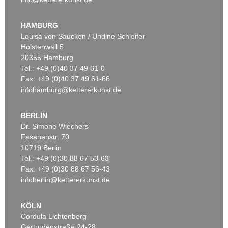
Auktion 606 - Lot 46
ERNST WILHELM NAY
Motion
, 1962
HAMBURG
Ergebnis:
€ 890.100
Louisa von Saucken / Undine Schleifer
Holstenwall 5
20355 Hamburg
Tel.: +49 (0)40 37 49 61-0
Fax: +49 (0)40 37 49 61-66
infohamburg@kettererkunst.de
BERLIN
Dr. Simone Wiechers
Fasanenstr. 70
Auktion 560 - Lot 5
Auktion 514 - Lot 217
10719 Berlin
ERNST WILHELM NAY
E. NAY
Tel.: +49 (0)30 88 67 53-63
Sonnenzirkel
, 1956
Blau bewegt
, 1957
Ergebnis:
€ 889.000
Ergebnis:
€ 745.000
Fax: +49 (0)30 88 67 56-43
infoberlin@kettererkunst.de
KÖLN
Cordula Lichtenberg
Gertrudenstraße 24-28